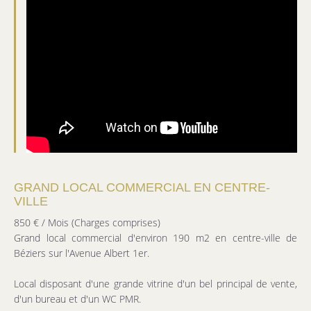
GRAND LOCAL COMMERCIAL EN CENTRE-
VILLE
850 € / Mois (Charges comprises)
Grand local commercial d'environ 190 m2 en centre-ville de
Béziers sur l'Avenue Albert 1er.
Local disposant d'une grande vitrine d'un bel principal de vente,
d'un bureau et d'un WC PMR.