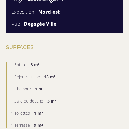
Exposition
Nord-est
Vue
Dégagée Ville
SURFACES
1 Entrée
3 m²
1 Séjour/cuisine
15 m²
1 Chambre
9 m²
1 Salle de douche
3 m²
1 Toilettes
1 m²
1 Terrasse
9 m²