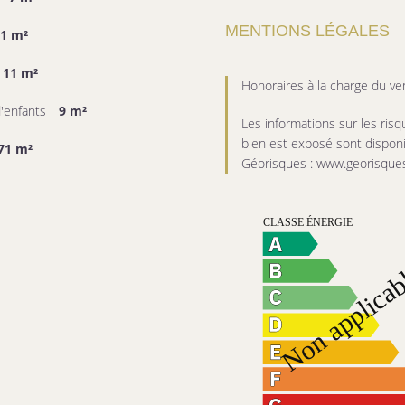
MENTIONS LÉGALES
1 m²
11 m²
Honoraires à la charge du v
'enfants
9 m²
Les informations sur les ris
bien est exposé sont disponib
71 m²
Géorisques : www.georisques