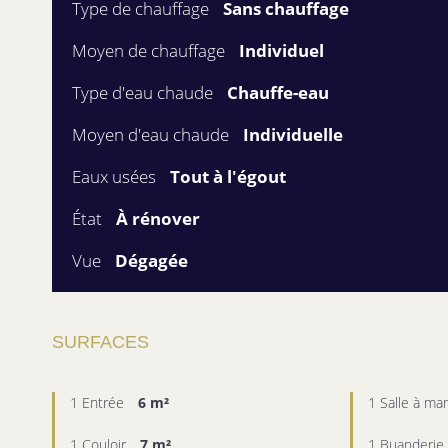
Type de chauffage
Sans chauffage
Moyen de chauffage
Individuel
Type d'eau chaude
Chauffe-eau
Moyen d'eau chaude
Individuelle
Eaux usées
Tout à l'égout
État
À rénover
Vue
Dégagée
SURFACES
1 Entrée
6 m²
1 Salle à ma
1 Couloir
7 m²
1 Buanderie