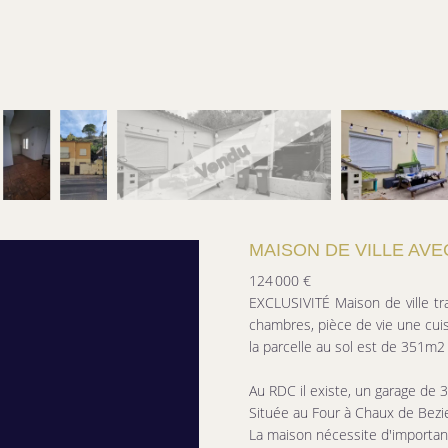
MAISON DE VILLE AVE
124 000 €
EXCLUSIVITÉ Maison de ville t
chambres, pièce de vie une cui
la parcelle au sol est de 351m2
Au RDC il existe, un garage de 
Située au Four à Chaux de Bezi
La maison nécessite d'important