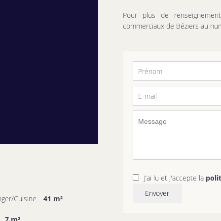
Pour plus de renseignement
commerciaux de Béziers au num
J’ai lu et j'accepte la
poli
Envoyer
nger/Cuisine
41 m²
7 m²