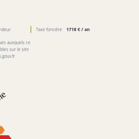
endeur
Taxe foncière
1718 € / an
ques auxquels ce
les sur le site
.gouv.fr