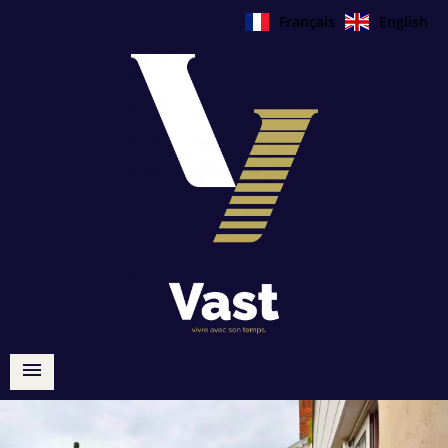
Français
English