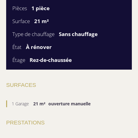
Pièces
1 pièce
Surface
21 m²
Type de chauffage
Sans chauffage
État
À rénover
Étage
Rez-de-chaussée
SURFACES
1 Garage
21 m²
ouverture manuelle
PRESTATIONS