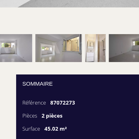
SOMMAIRE
Référence
87072273
Pièces
2 pièces
Surface
45.02 m²