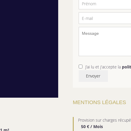
J’ai lu et j'accepte la
poli
Envoyer
MENTIONS LÉGALES
Provision sur charges récupé
50 € / Mois
1 m²