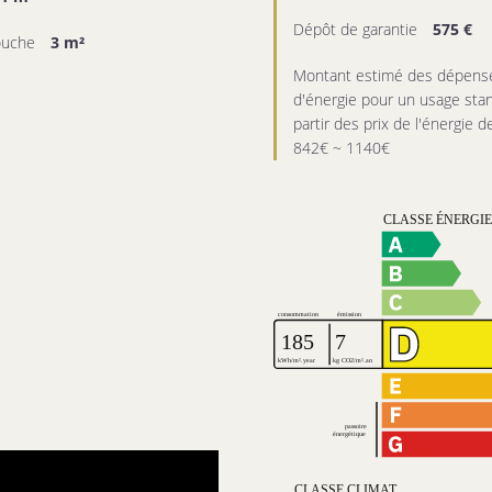
Dépôt de garantie
575 €
douche
3 m²
Montant estimé des dépense
d'énergie pour un usage stan
partir des prix de l'énergie d
842€ ~ 1140€