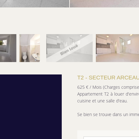
T2 - SECTEUR ARCEA
625 € / Mois (Charges comprise
Appartement T2 à louer d'envi
cuisine et une salle d'eau.
Se bien se trouve dans un immeu