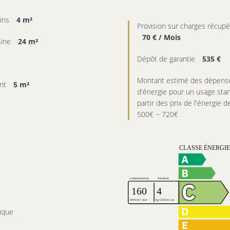
ains
4 m²
Provision sur charges récupé
70 € / Mois
sine
24 m²
Dépôt de garantie
535 €
Montant estimé des dépense
nt
5 m²
d'énergie pour un usage stan
partir des prix de l'énergie d
500€ ~ 720€
rique