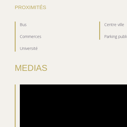
PROXIMITÉS
Bus
Centre ville
Commerces
Parking publi
Université
MEDIAS