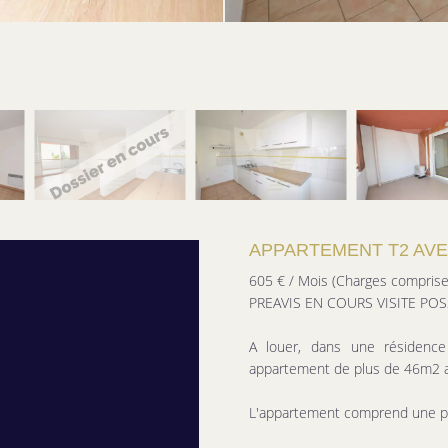
APPARTEMENT T2 AVE
605 € / Mois (Charges comprise
PREAVIS EN COURS VISITE POSS
A louer, dans une résidenc
appartement de plus de 46m2 a
L'appartement comprend une pl