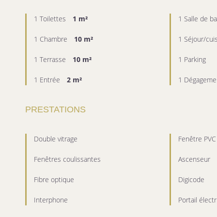
1 Toilettes
1 m²
1 Salle de b
1 Chambre
10 m²
1 Séjour/cui
1 Terrasse
10 m²
1 Parking
1 Entrée
2 m²
1 Dégageme
PRESTATIONS
Double vitrage
Fenêtre PVC
Fenêtres coulissantes
Ascenseur
Fibre optique
Digicode
Interphone
Portail élect